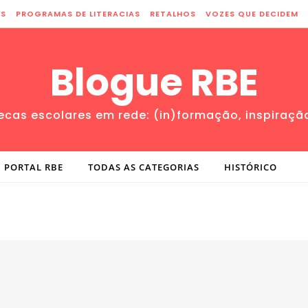
ES
PROGRAMAS DE LITERACIAS
RETALHOS
VOZES QUE DECIDEM
Blogue RBE
tecas escolares em rede: (in)formação, inspiraçã
PORTAL RBE
TODAS AS CATEGORIAS
HISTÓRICO