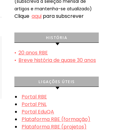
(subscreva a seleção mensal de
artigos e mantenha-se atualizado)
Clique
aqui
para subscrever
HISTÓRIA
•
20 anos RBE
•
Breve história de quase 30 anos
LIGAÇÕES ÚTEIS
Portal RBE
Portal PNL
Portal EduQA
Plataforma RBE (formação)
Plataforma RBE (projetos)