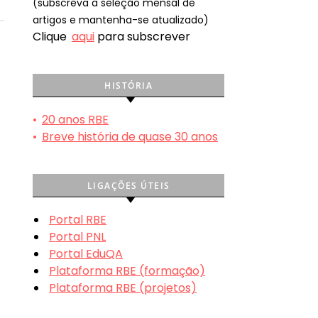
(subscreva a seleção mensal de
artigos e mantenha-se atualizado)
Clique
aqui
para subscrever
HISTÓRIA
•
20 anos RBE
•
Breve história de quase 30 anos
LIGAÇÕES ÚTEIS
Portal RBE
Portal PNL
Portal EduQA
Plataforma RBE (formação)
Plataforma RBE (projetos)