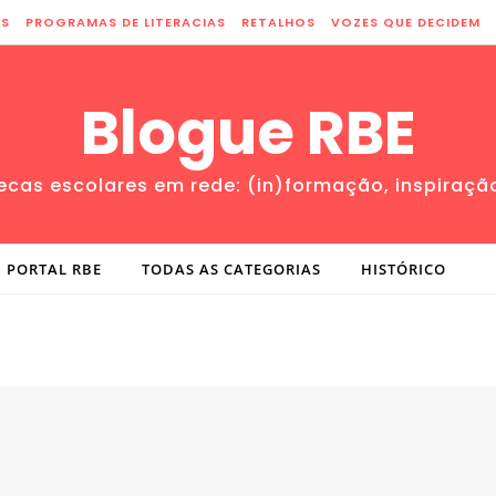
ES
PROGRAMAS DE LITERACIAS
RETALHOS
VOZES QUE DECIDEM
Blogue RBE
tecas escolares em rede: (in)formação, inspiraçã
PORTAL RBE
TODAS AS CATEGORIAS
HISTÓRICO